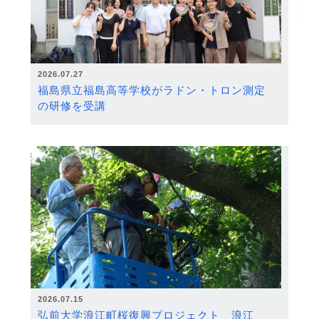
2026.07.27
福島県立福島高等学校がラドン・トロン測定
の研修を受講
2026.07.15
弘前大学浪江町桜復興プロジェクト 浪江