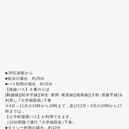
■JR弘前駅から
■徒歩の場合…約25分
■バス利用の場合…約15分
【路線バス】６番のりば
[駒越線][枯木平線][弥生･新岡･葛原線][相馬線][大秋･居森平線]を
利用し,｢大学病院前｣下車
※4月～11月の10時から18時まで，及び12月～3月の10時から17
時までは，
【土手町循環バス】が利用できます。
（10分間隔で運行,｢大学病院前｣下車）
■タクシー利用の場合…約10分