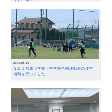
度）に採択
2026.05.19
なみえ創成小学校・中学校合同運動会の運営
補助を行いました