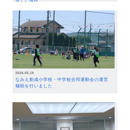
度）に採択
2026.05.19
なみえ創成小学校・中学校合同運動会の運営
補助を行いました