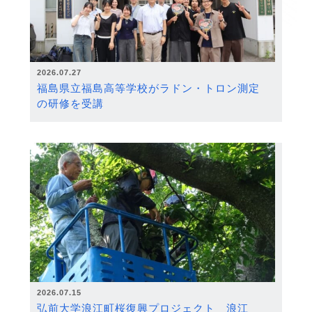
2026.07.27
福島県立福島高等学校がラドン・トロン測定
の研修を受講
2026.07.15
弘前大学浪江町桜復興プロジェクト 浪江