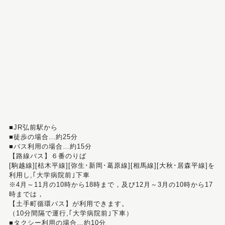
■JR弘前駅から
■徒歩の場合…約25分
■バス利用の場合…約15分
【路線バス】６番のりば
[駒越線][枯木平線][弥生･新岡･葛原線][相馬線][大秋･居森平線]を
利用し,｢大学病院前｣下車
※4月～11月の10時から18時まで，及び12月～3月の10時から17
時までは，
【土手町循環バス】が利用できます。
（10分間隔で運行,｢大学病院前｣下車）
■タクシー利用の場合…約10分