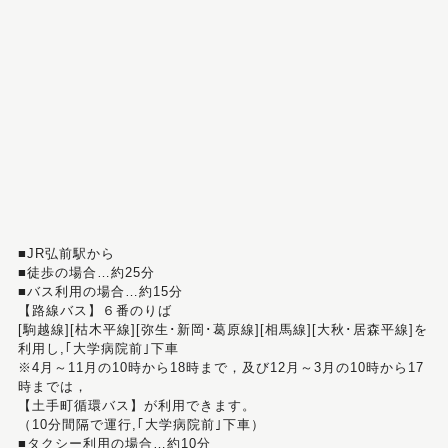
■JR弘前駅から
■徒歩の場合…約25分
■バス利用の場合…約15分
【路線バス】６番のりば
[駒越線][枯木平線][弥生･新岡･葛原線][相馬線][大秋･居森平線]を
利用し,｢大学病院前｣下車
※4月～11月の10時から18時まで，及び12月～3月の10時から17
時までは，
【土手町循環バス】が利用できます。
（10分間隔で運行,｢大学病院前｣下車）
■タクシー利用の場合…約10分