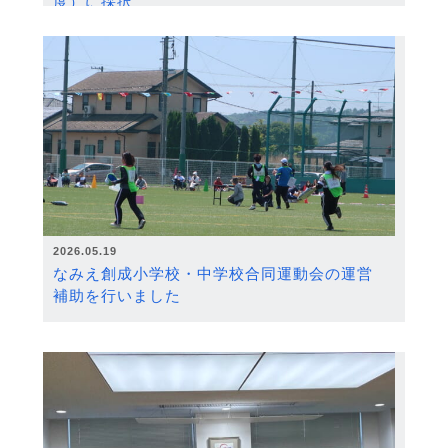
度）に採択
2026.05.19
なみえ創成小学校・中学校合同運動会の運営
補助を行いました