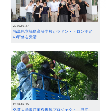
2026.07.27
福島県立福島高等学校がラドン・トロン測定
の研修を受講
2026.07.15
弘前大学浪江町桜復興プロジェクト 浪江