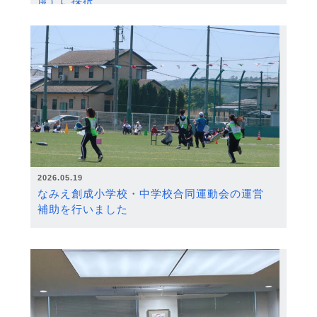
度）に採択
2026.05.19
なみえ創成小学校・中学校合同運動会の運営
補助を行いました