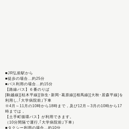
■JR弘前駅から
■徒歩の場合…約25分
■バス利用の場合…約15分
【路線バス】６番のりば
[駒越線][枯木平線][弥生･新岡･葛原線][相馬線][大秋･居森平線]を
利用し,｢大学病院前｣下車
※4月～11月の10時から18時まで，及び12月～3月の10時から17
時までは，
【土手町循環バス】が利用できます。
（10分間隔で運行,｢大学病院前｣下車）
■タクシー利用の場合…約10分