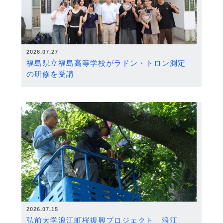
2026.07.27
福島県立福島高等学校がラドン・トロン測定
の研修を受講
2026.07.15
弘前大学浪江町桜復興プロジェクト 浪江