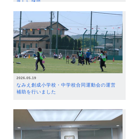
度）に採択
2026.05.19
なみえ創成小学校・中学校合同運動会の運営
補助を行いました