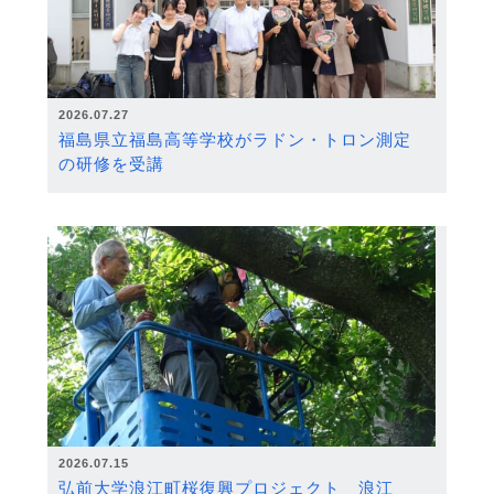
2026.07.27
福島県立福島高等学校がラドン・トロン測定
の研修を受講
2026.07.15
弘前大学浪江町桜復興プロジェクト 浪江