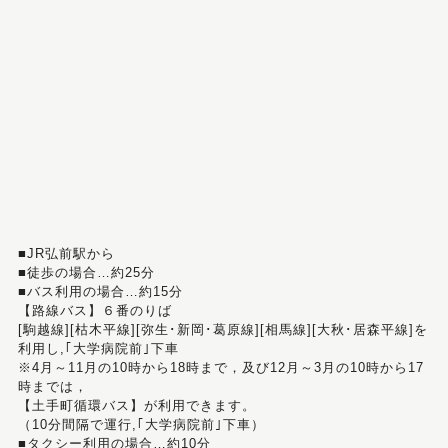
■JR弘前駅から
■徒歩の場合…約25分
■バス利用の場合…約15分
【路線バス】６番のりば
[駒越線][枯木平線][弥生･新岡･葛原線][相馬線][大秋･居森平線]を
利用し,｢大学病院前｣下車
※4月～11月の10時から18時まで，及び12月～3月の10時から17
時までは，
【土手町循環バス】が利用できます。
（10分間隔で運行,｢大学病院前｣下車）
■タクシー利用の場合…約10分