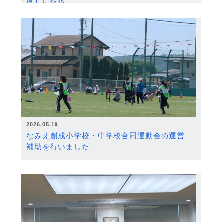
度）に採択
2026.05.19
なみえ創成小学校・中学校合同運動会の運営
補助を行いました