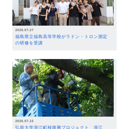
2026.07.27
福島県立福島高等学校がラドン・トロン測定
の研修を受講
2026.07.15
弘前大学浪江町桜復興プロジェクト 浪江