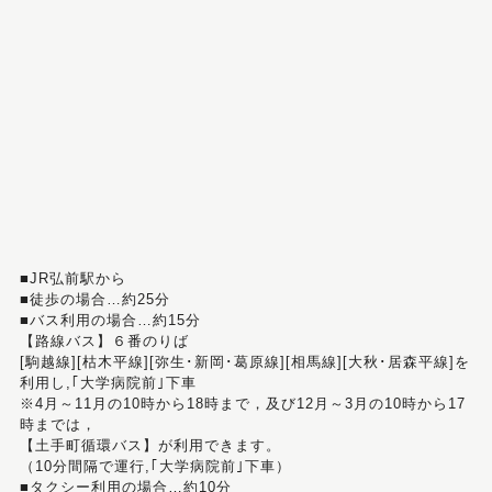
■JR弘前駅から
■徒歩の場合…約25分
■バス利用の場合…約15分
【路線バス】６番のりば
[駒越線][枯木平線][弥生･新岡･葛原線][相馬線][大秋･居森平線]を
利用し,｢大学病院前｣下車
※4月～11月の10時から18時まで，及び12月～3月の10時から17
時までは，
【土手町循環バス】が利用できます。
（10分間隔で運行,｢大学病院前｣下車）
■タクシー利用の場合…約10分