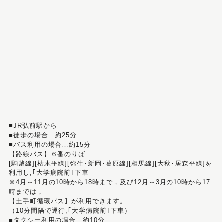
■JR弘前駅から
■徒歩の場合…約25分
■バス利用の場合…約15分
【路線バス】６番のりば
[駒越線][枯木平線][弥生･新岡･葛原線][相馬線][大秋･居森平線]を
利用し,｢大学病院前｣下車
※4月～11月の10時から18時まで，及び12月～3月の10時から17
時までは，
【土手町循環バス】が利用できます。
（10分間隔で運行,｢大学病院前｣下車）
■タクシー利用の場合…約10分