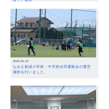
度）に採択
2026.05.19
なみえ創成小学校・中学校合同運動会の運営
補助を行いました