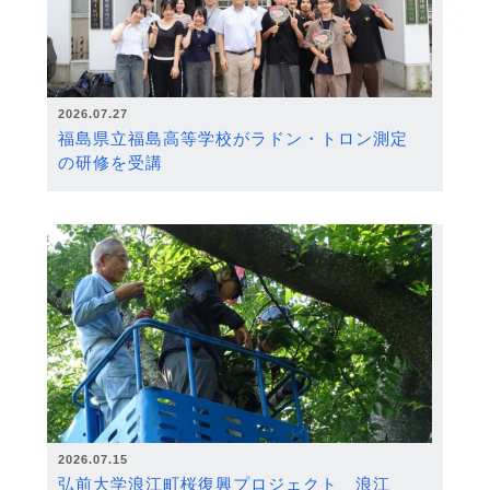
2026.07.27
福島県立福島高等学校がラドン・トロン測定
の研修を受講
2026.07.15
弘前大学浪江町桜復興プロジェクト 浪江