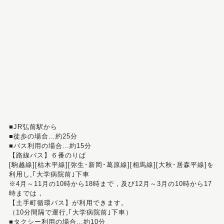
■JR弘前駅から
■徒歩の場合…約25分
■バス利用の場合…約15分
【路線バス】６番のりば
[駒越線][枯木平線][弥生･新岡･葛原線][相馬線][大秋･居森平線]を
利用し,｢大学病院前｣下車
※4月～11月の10時から18時まで，及び12月～3月の10時から17
時までは，
【土手町循環バス】が利用できます。
（10分間隔で運行,｢大学病院前｣下車）
■タクシー利用の場合…約10分