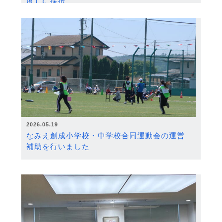
度）に採択
2026.05.19
なみえ創成小学校・中学校合同運動会の運営
補助を行いました