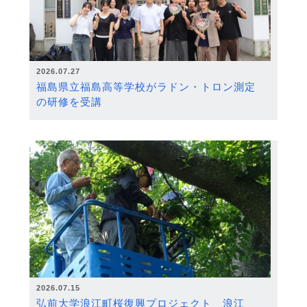
2026.07.27
福島県立福島高等学校がラドン・トロン測定
の研修を受講
2026.07.15
弘前大学浪江町桜復興プロジェクト 浪江