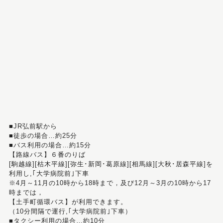
■JR弘前駅から
■徒歩の場合…約25分
■バス利用の場合…約15分
【路線バス】６番のりば
[駒越線][枯木平線][弥生･新岡･葛原線][相馬線][大秋･居森平線]を
利用し,｢大学病院前｣下車
※4月～11月の10時から18時まで，及び12月～3月の10時から17
時までは，
【土手町循環バス】が利用できます。
（10分間隔で運行,｢大学病院前｣下車）
■タクシー利用の場合…約10分