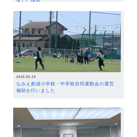
度）に採択
2026.05.19
なみえ創成小学校・中学校合同運動会の運営
補助を行いました