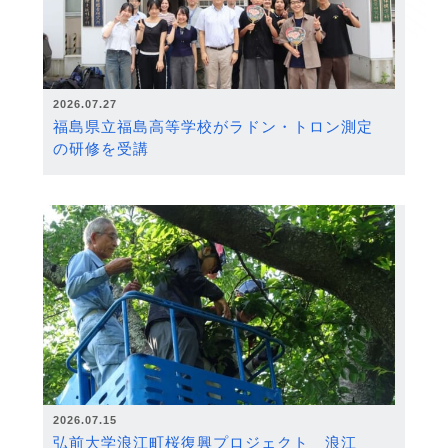
2026.07.27
福島県立福島高等学校がラドン・トロン測定
の研修を受講
2026.07.15
弘前大学浪江町桜復興プロジェクト 浪江