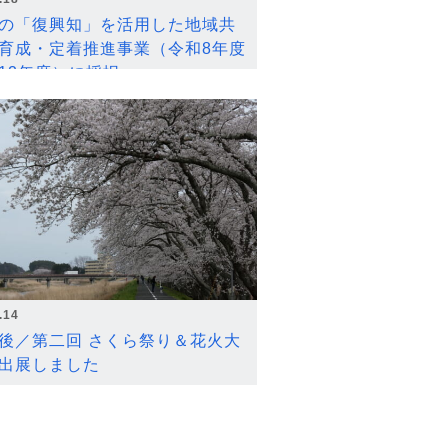
の「復興知」を活用した地域共
育成・定着推進事業（令和8年度
12年度）に採択
.14
後／第二回 さくら祭り＆花火大
出展しました