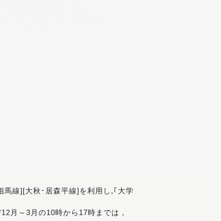
[相馬線][大秋･居森平線]を利用し,｢大学
び12月～3月の10時から17時までは，