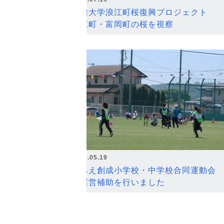
弘前大学浪江町桜復興プロジェクト
浪江町・富岡町の桜を視察
2026.05.19
なみえ創成小学校・中学校合同運動会
の運営補助を行いました