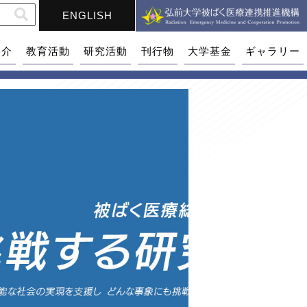
ENGLISH
紹介
教育活動
研究活動
刊行物
大学基金
ギャラリー