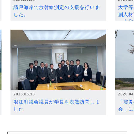
請戸海岸で放射線測定の支援を行いま
大学等
した。
創人材
～令和
2026.05.13
2026.04
浪江町議会議員が学長を表敬訪問しま
「震災
した
会」に