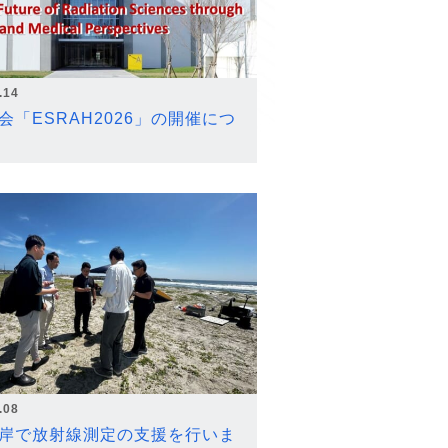
.14
会「ESRAH2026」の開催につ
.08
岸で放射線測定の支援を行いま