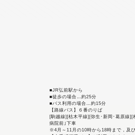
■JR弘前駅から
■徒歩の場合…約25分
■バス利用の場合…約15分
【路線バス】６番のりば
[駒越線][枯木平線][弥生･新岡･葛原線]
病院前｣下車
※4月～11月の10時から18時まで，及