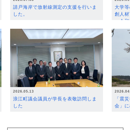
請戸海岸で放射線測定の支援を行いま
大学等
した。
創人材
～令和
2026.05.13
2026.04
浪江町議会議員が学長を表敬訪問しま
「震災
した
会」に