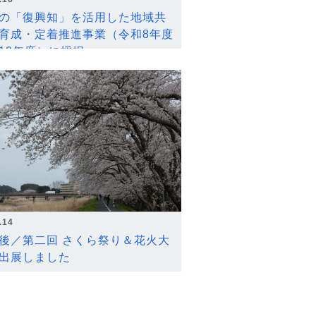
の「復興知」を活用した地域共
育成・定着推進事業（令和8年度
12年度）に採択
.14
後／第二回 さくら祭り＆花火大
出展しました