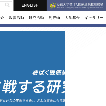
ENGLISH
紹介
教育活動
研究活動
刊行物
大学基金
ギャラリー