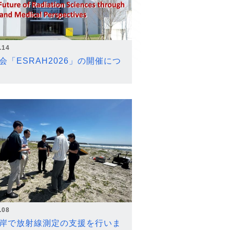
.14
会「ESRAH2026」の開催につ
.08
岸で放射線測定の支援を行いま