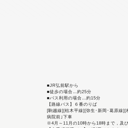
■JR弘前駅から
■徒歩の場合…約25分
■バス利用の場合…約15分
【路線バス】６番のりば
[駒越線][枯木平線][弥生･新岡･葛原線]
病院前｣下車
※4月～11月の10時から18時まで，及