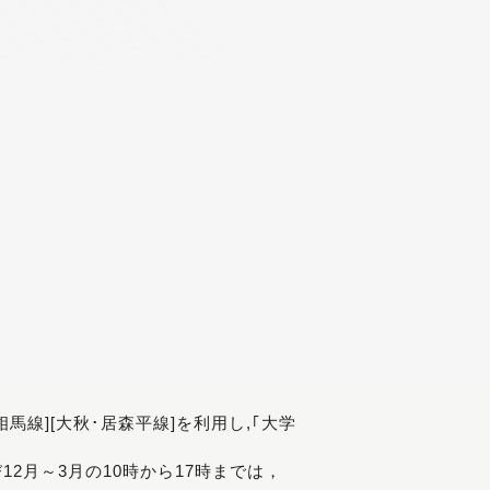
[相馬線][大秋･居森平線]を利用し,｢大学
び12月～3月の10時から17時までは，