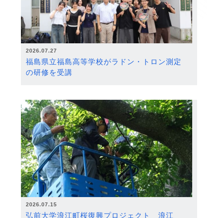
2026.07.27
福島県立福島高等学校がラドン・トロン測定
の研修を受講
2026.07.15
弘前大学浪江町桜復興プロジェクト 浪江