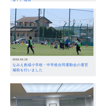
度）に採択
2026.05.19
なみえ創成小学校・中学校合同運動会の運営
補助を行いました