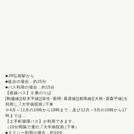
■JR弘前駅から
■徒歩の場合…約25分
■バス利用の場合…約15分
【路線バス】６番のりば
[駒越線][枯木平線][弥生･新岡･葛原線][相馬線][大秋･居森平線]を
利用し,｢大学病院前｣下車
※4月～11月の10時から18時まで，及び12月～3月の10時から17
時までは，
【土手町循環バス】が利用できます。
（10分間隔で運行,｢大学病院前｣下車）
■タクシー利用の場合…約10分