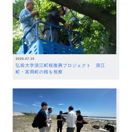
2026.07.15
弘前大学浪江町桜復興プロジェクト 浪江
町・富岡町の桜を視察