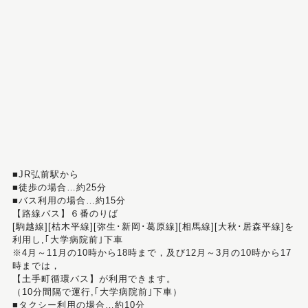
■JR弘前駅から
■徒歩の場合…約25分
■バス利用の場合…約15分
【路線バス】６番のりば
[駒越線][枯木平線][弥生･新岡･葛原線][相馬線][大秋･居森平線]を
利用し,｢大学病院前｣下車
※4月～11月の10時から18時まで，及び12月～3月の10時から17
時までは，
【土手町循環バス】が利用できます。
（10分間隔で運行,｢大学病院前｣下車）
■タクシー利用の場合…約10分