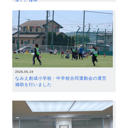
度）に採択
2026.05.19
なみえ創成小学校・中学校合同運動会の運営
補助を行いました