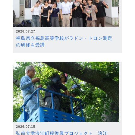
2026.07.27
福島県立福島高等学校がラドン・トロン測定
の研修を受講
2026.07.15
弘前大学浪江町桜復興プロジェクト 浪江