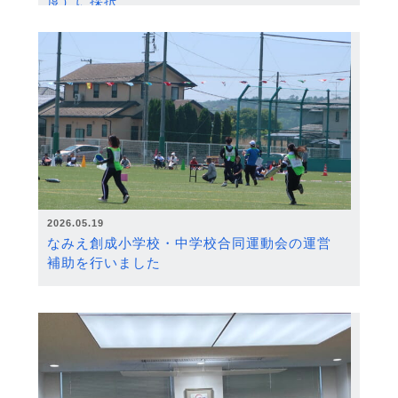
度）に採択
2026.05.19
なみえ創成小学校・中学校合同運動会の運営
補助を行いました