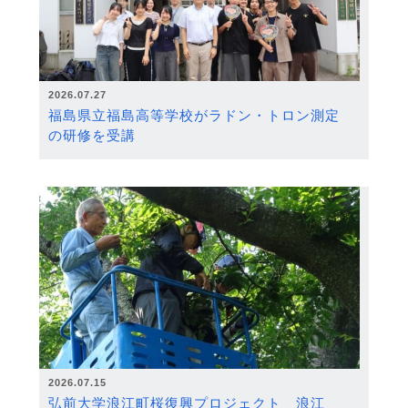
2026.07.27
福島県立福島高等学校がラドン・トロン測定
の研修を受講
2026.07.15
弘前大学浪江町桜復興プロジェクト 浪江