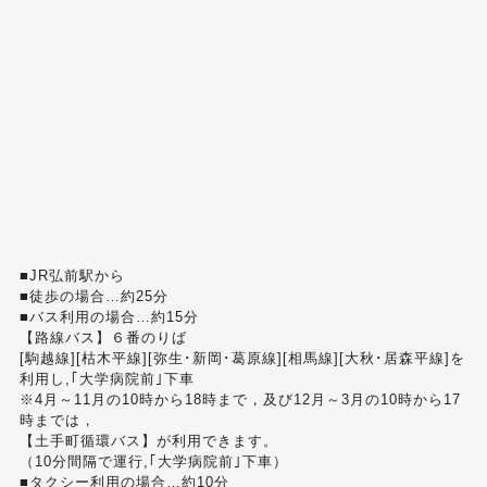
■JR弘前駅から
■徒歩の場合…約25分
■バス利用の場合…約15分
【路線バス】６番のりば
[駒越線][枯木平線][弥生･新岡･葛原線][相馬線][大秋･居森平線]を
利用し,｢大学病院前｣下車
※4月～11月の10時から18時まで，及び12月～3月の10時から17
時までは，
【土手町循環バス】が利用できます。
（10分間隔で運行,｢大学病院前｣下車）
■タクシー利用の場合…約10分