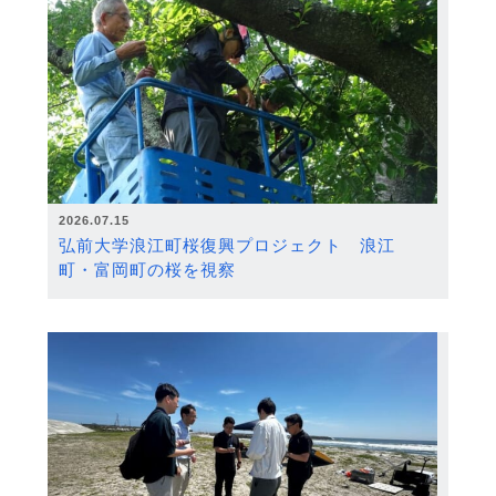
2026.07.15
弘前大学浪江町桜復興プロジェクト 浪江
町・富岡町の桜を視察