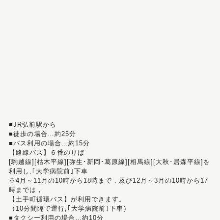
■JR弘前駅から
■徒歩の場合…約25分
■バス利用の場合…約15分
【路線バス】６番のりば
[駒越線][枯木平線][弥生･新岡･葛原線][相馬線][大秋･居森平線]を
利用し,｢大学病院前｣下車
※4月～11月の10時から18時まで，及び12月～3月の10時から17
時までは，
【土手町循環バス】が利用できます。
（10分間隔で運行,｢大学病院前｣下車）
■タクシー利用の場合…約10分