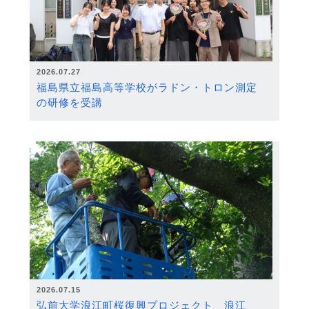
2026.07.27
福島県立福島高等学校がラドン・トロン測定
の研修を受講
2026.07.15
弘前大学浪江町桜復興プロジェクト 浪江