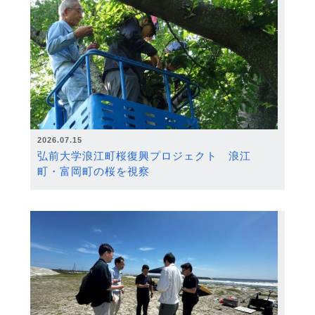
2026.07.15
弘前大学浪江町桜復興プロジェクト 浪江
町・富岡町の桜を視察