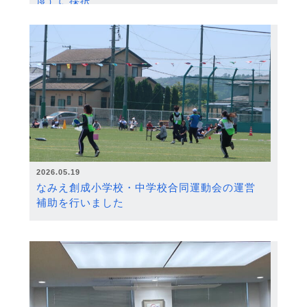
度）に採択
2026.05.19
なみえ創成小学校・中学校合同運動会の運営
補助を行いました