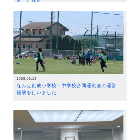
度）に採択
2026.05.19
なみえ創成小学校・中学校合同運動会の運営
補助を行いました