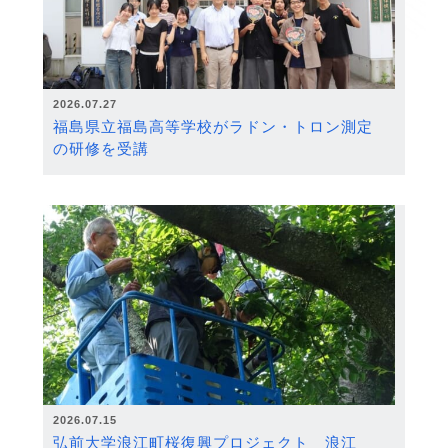
2026.07.27
福島県立福島高等学校がラドン・トロン測定
の研修を受講
2026.07.15
弘前大学浪江町桜復興プロジェクト 浪江