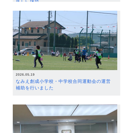
度）に採択
2026.05.19
なみえ創成小学校・中学校合同運動会の運営
補助を行いました