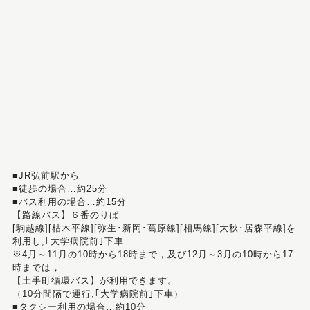
■JR弘前駅から
■徒歩の場合…約25分
■バス利用の場合…約15分
【路線バス】６番のりば
[駒越線][枯木平線][弥生･新岡･葛原線][相馬線][大秋･居森平線]を
利用し,｢大学病院前｣下車
※4月～11月の10時から18時まで，及び12月～3月の10時から17
時までは，
【土手町循環バス】が利用できます。
（10分間隔で運行,｢大学病院前｣下車）
■タクシー利用の場合…約10分