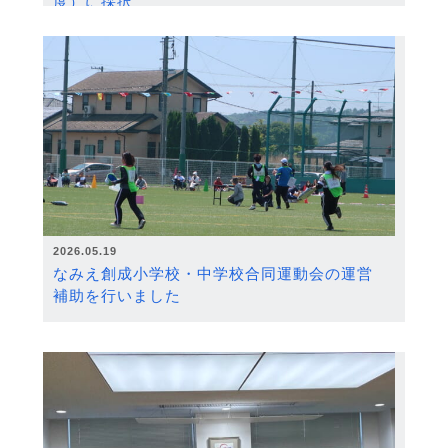
度）に採択
2026.05.19
なみえ創成小学校・中学校合同運動会の運営
補助を行いました