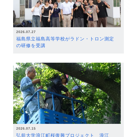
2026.07.27
福島県立福島高等学校がラドン・トロン測定
の研修を受講
2026.07.15
弘前大学浪江町桜復興プロジェクト 浪江