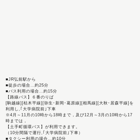
■JR弘前駅から
■徒歩の場合…約25分
■バス利用の場合…約15分
【路線バス】６番のりば
[駒越線][枯木平線][弥生･新岡･葛原線][相馬線][大秋･居森平線]を
利用し,｢大学病院前｣下車
※4月～11月の10時から18時まで，及び12月～3月の10時から17
時までは，
【土手町循環バス】が利用できます。
（10分間隔で運行,｢大学病院前｣下車）
■タクシー利用の場合…約10分