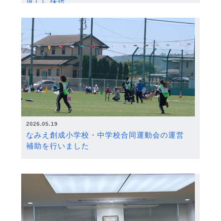
度）に採択
2026.05.19
なみえ創成小学校・中学校合同運動会の運営
補助を行いました