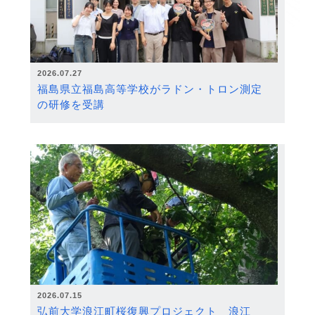
2026.07.27
福島県立福島高等学校がラドン・トロン測定
の研修を受講
2026.07.15
弘前大学浪江町桜復興プロジェクト 浪江