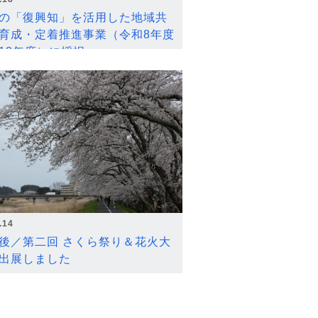
の「復興知」を活用した地域共
育成・定着推進事業（令和8年度
12年度）に採択
.14
後／第二回 さくら祭り＆花火大
出展しました