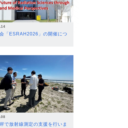
.14
会「ESRAH2026」の開催につ
.08
岸で放射線測定の支援を行いま