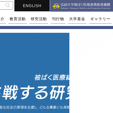
ENGLISH
紹介
教育活動
研究活動
刊行物
大学基金
ギャラリー