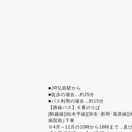
■JR弘前駅から
■徒歩の場合…約25分
■バス利用の場合…約15分
【路線バス】６番のりば
[駒越線][枯木平線][弥生･新岡･葛原線]
病院前｣下車
※4月～11月の10時から18時まで，及