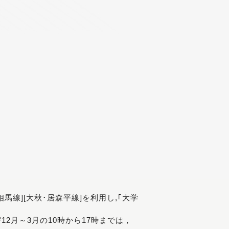
[相馬線][大秋･居森平線]を利用し,｢大学
び12月～3月の10時から17時までは，