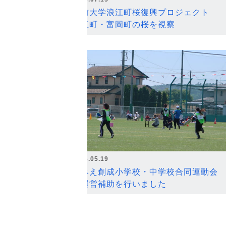
弘前大学浪江町桜復興プロジェクト
浪江町・富岡町の桜を視察
2026.05.19
なみえ創成小学校・中学校合同運動会
の運営補助を行いました