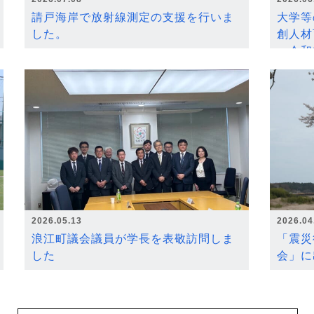
請戸海岸で放射線測定の支援を行いま
大学等
した。
創人材
～令和
2026.05.13
2026.04
浪江町議会議員が学長を表敬訪問しま
「震災
した
会」に