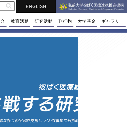
ENGLISH
紹介
教育活動
研究活動
刊行物
大学基金
ギャラリー