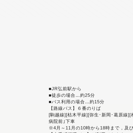
■JR弘前駅から
■徒歩の場合…約25分
■バス利用の場合…約15分
【路線バス】６番のりば
[駒越線][枯木平線][弥生･新岡･葛原線]
病院前｣下車
※4月～11月の10時から18時まで，及