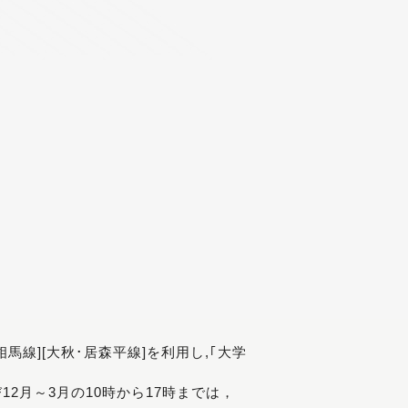
[相馬線][大秋･居森平線]を利用し,｢大学
び12月～3月の10時から17時までは，