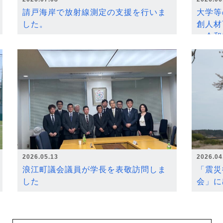
請戸海岸で放射線測定の支援を行いま
大学等
した。
創人材
～令和
2026.05.13
2026.04
浪江町議会議員が学長を表敬訪問しま
「震災
した
会」に