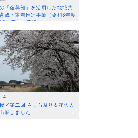
の「復興知」を活用した地域共
育成・定着推進事業（令和8年度
12年度）に採択
.14
後／第二回 さくら祭り＆花火大
出展しました