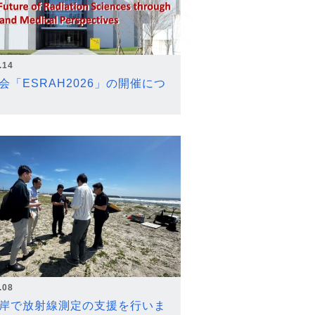
.14
会「ESRAH2026」の開催につ
.08
岸で放射線測定の支援を行いま