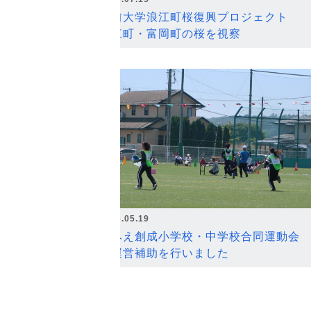
弘前大学浪江町桜復興プロジェクト
浪江町・富岡町の桜を視察
2026.05.19
なみえ創成小学校・中学校合同運動会
の運営補助を行いました