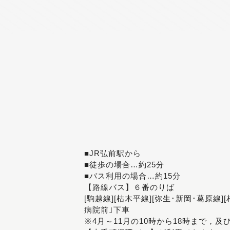
■JR弘前駅から
■徒歩の場合…約25分
■バス利用の場合…約15分
【路線バス】６番のりば
[駒越線][枯木平線][弥生･新岡･葛原線]
病院前｣下車
※4月～11月の10時から18時まで，及