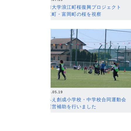
弘前大学浪江町桜復興プロジェクト
浪江町・富岡町の桜を視察
2026.05.19
なみえ創成小学校・中学校合同運動会
の運営補助を行いました