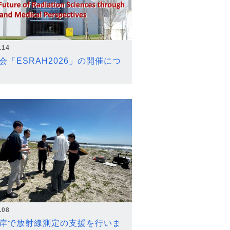
.14
会「ESRAH2026」の開催につ
.08
岸で放射線測定の支援を行いま