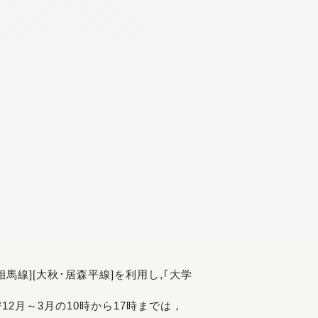
[相馬線][大秋･居森平線]を利用し,｢大学
び12月～3月の10時から17時までは，