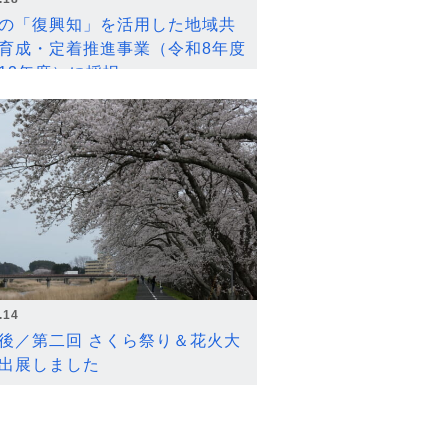
の「復興知」を活用した地域共
育成・定着推進事業（令和8年度
12年度）に採択
.14
後／第二回 さくら祭り＆花火大
出展しました