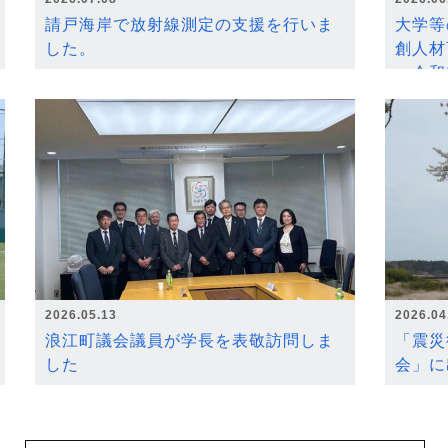
請戸海岸で放射線測定の支援を行いま
大学等
した。
創人材
～令和
2026.05.13
2026.04
浪江町議会議員が学長を表敬訪問しま
「震災
した
会」に