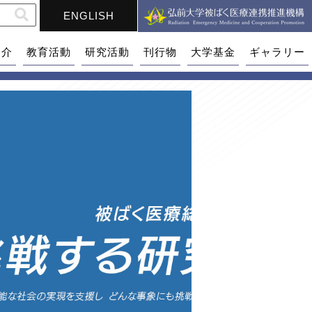
ENGLISH
紹介
教育活動
研究活動
刊行物
大学基金
ギャラリー