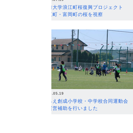
弘前大学浪江町桜復興プロジェクト
浪江町・富岡町の桜を視察
2026.05.19
なみえ創成小学校・中学校合同運動会
の運営補助を行いました