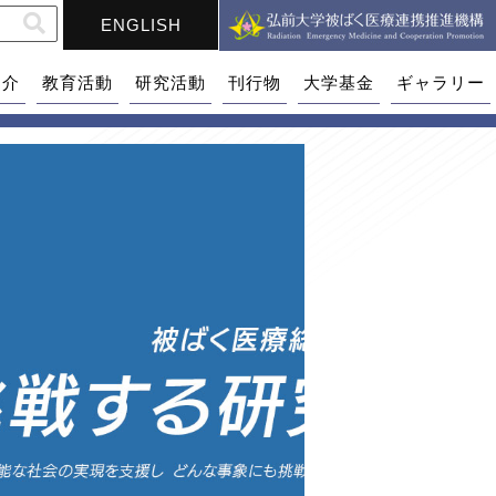
ENGLISH
紹介
教育活動
研究活動
刊行物
大学基金
ギャラリー