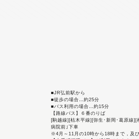
■JR弘前駅から
■徒歩の場合…約25分
■バス利用の場合…約15分
【路線バス】６番のりば
[駒越線][枯木平線][弥生･新岡･葛原線]
病院前｣下車
※4月～11月の10時から18時まで，及