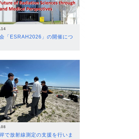
.14
会「ESRAH2026」の開催につ
.08
岸で放射線測定の支援を行いま