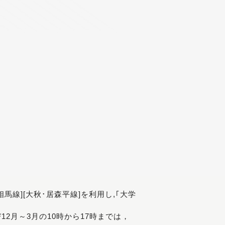
[相馬線][大秋･居森平線]を利用し,｢大学
び12月～3月の10時から17時までは，