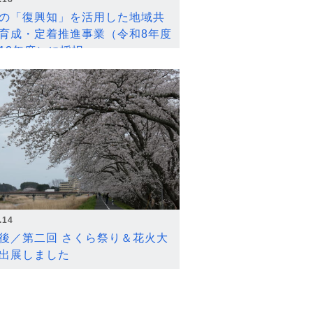
の「復興知」を活用した地域共
育成・定着推進事業（令和8年度
12年度）に採択
.14
後／第二回 さくら祭り＆花火大
出展しました