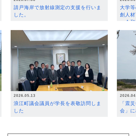
請戸海岸で放射線測定の支援を行いま
大学等
した。
創人材
～令和
2026.05.13
2026.04
浪江町議会議員が学長を表敬訪問しま
「震災
した
会」に