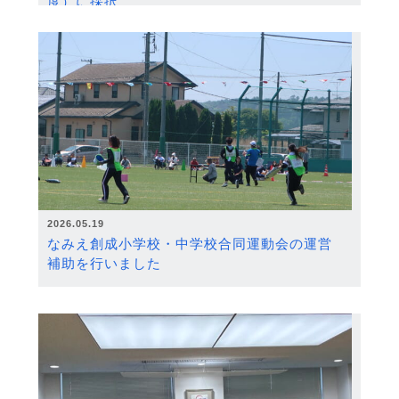
度）に採択
2026.05.19
なみえ創成小学校・中学校合同運動会の運営
補助を行いました