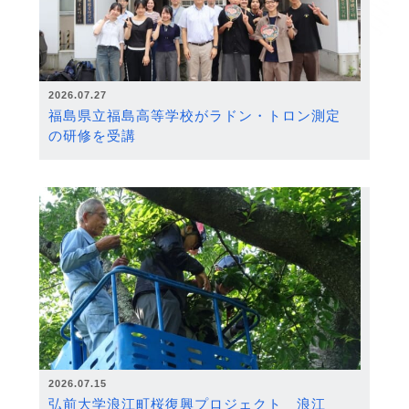
2026.07.27
福島県立福島高等学校がラドン・トロン測定
の研修を受講
2026.07.15
弘前大学浪江町桜復興プロジェクト 浪江