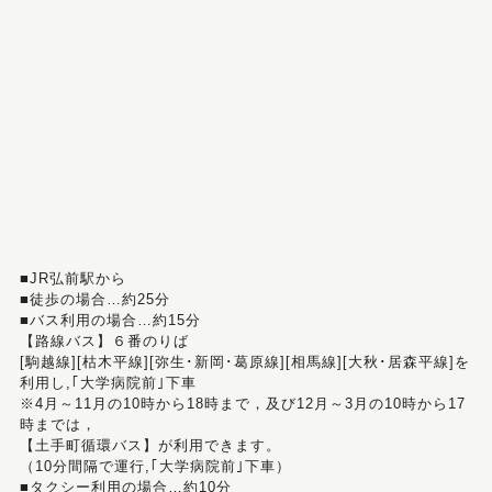
■JR弘前駅から
■徒歩の場合…約25分
■バス利用の場合…約15分
【路線バス】６番のりば
[駒越線][枯木平線][弥生･新岡･葛原線][相馬線][大秋･居森平線]を
利用し,｢大学病院前｣下車
※4月～11月の10時から18時まで，及び12月～3月の10時から17
時までは，
【土手町循環バス】が利用できます。
（10分間隔で運行,｢大学病院前｣下車）
■タクシー利用の場合…約10分