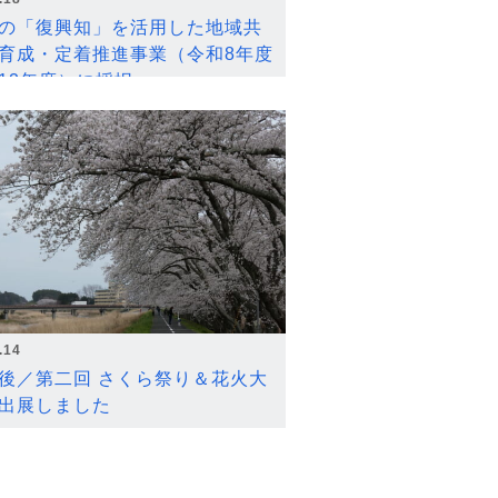
の「復興知」を活用した地域共
育成・定着推進事業（令和8年度
12年度）に採択
.14
後／第二回 さくら祭り＆花火大
出展しました