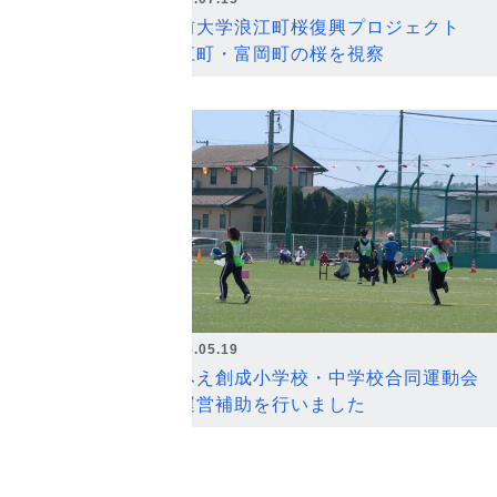
弘前大学浪江町桜復興プロジェクト
浪江町・富岡町の桜を視察
2026.05.19
なみえ創成小学校・中学校合同運動会
の運営補助を行いました