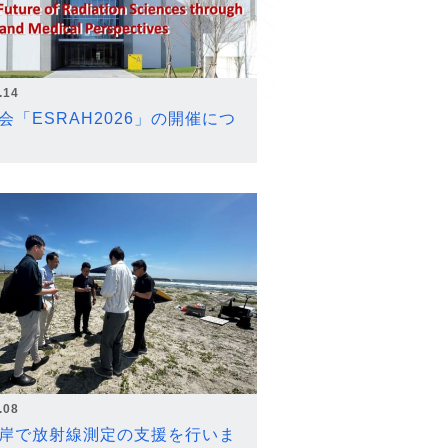
.14
会「ESRAH2026」の開催につ
.08
岸で放射線測定の支援を行いま