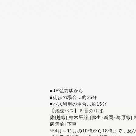
■JR弘前駅から
■徒歩の場合…約25分
■バス利用の場合…約15分
【路線バス】６番のりば
[駒越線][枯木平線][弥生･新岡･葛原線]
病院前｣下車
※4月～11月の10時から18時まで，及