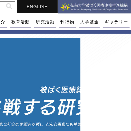
ENGLISH
紹介
教育活動
研究活動
刊行物
大学基金
ギャラリー