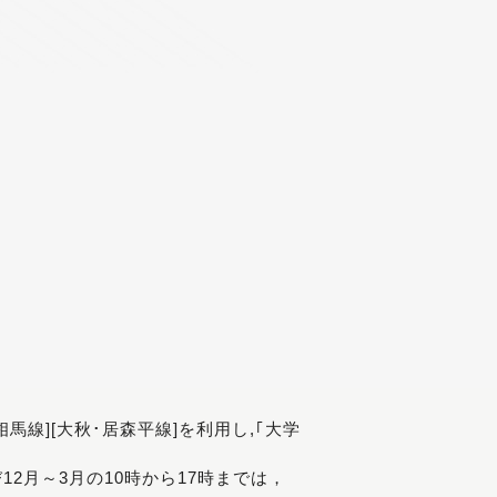
[相馬線][大秋･居森平線]を利用し,｢大学
び12月～3月の10時から17時までは，