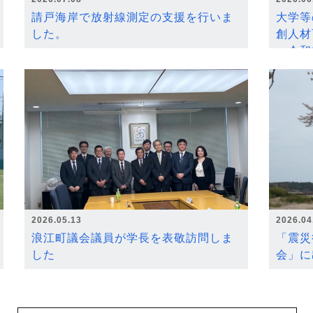
請戸海岸で放射線測定の支援を行いま
大学等
した。
創人材
～令和
2026.05.13
2026.04
浪江町議会議員が学長を表敬訪問しま
「震災
した
会」に