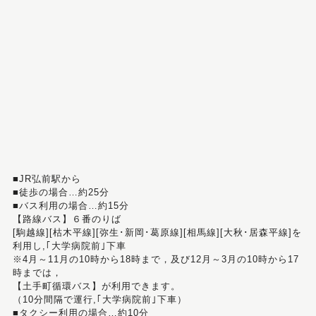
■JR弘前駅から
■徒歩の場合…約25分
■バス利用の場合…約15分
【路線バス】６番のりば
[駒越線][枯木平線][弥生･新岡･葛原線][相馬線][大秋･居森平線]を
利用し,｢大学病院前｣下車
※4月～11月の10時から18時まで，及び12月～3月の10時から17
時までは，
【土手町循環バス】が利用できます。
（10分間隔で運行,｢大学病院前｣下車）
■タクシー利用の場合…約10分