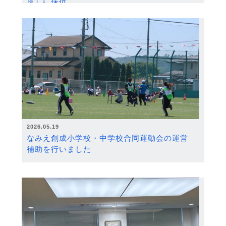
度）に採択
2026.05.19
なみえ創成小学校・中学校合同運動会の運営
補助を行いました