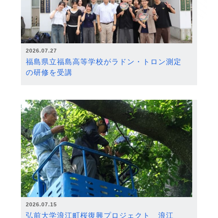
2026.07.27
福島県立福島高等学校がラドン・トロン測定
の研修を受講
2026.07.15
弘前大学浪江町桜復興プロジェクト 浪江