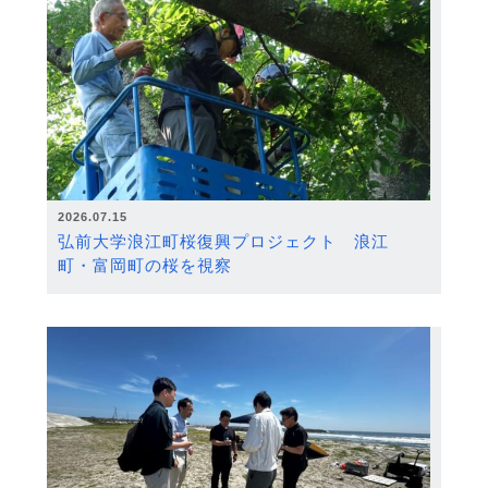
2026.07.15
弘前大学浪江町桜復興プロジェクト 浪江
町・富岡町の桜を視察