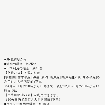
■JR弘前駅から
■徒歩の場合…約25分
■バス利用の場合…約15分
【路線バス】６番のりば
[駒越線][枯木平線][弥生･新岡･葛原線][相馬線][大秋･居森平線]を
利用し,｢大学病院前｣下車
※4月～11月の10時から18時まで，及び12月～3月の10時から17
時までは，
【土手町循環バス】が利用できます。
（10分間隔で運行,｢大学病院前｣下車）
■タクシー利用の場合…約10分