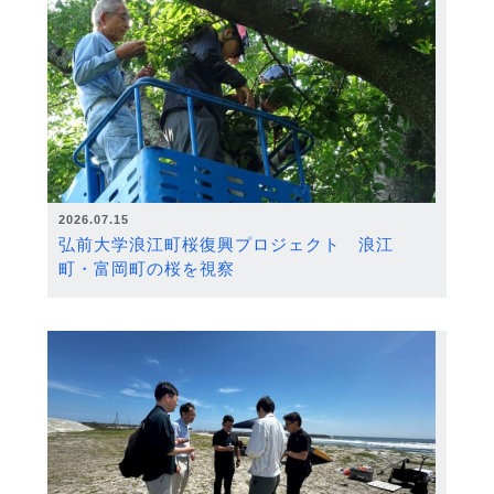
2026.07.15
弘前大学浪江町桜復興プロジェクト 浪江
町・富岡町の桜を視察