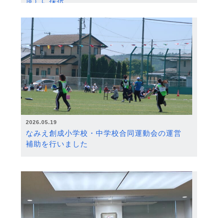
度）に採択
2026.05.19
なみえ創成小学校・中学校合同運動会の運営
補助を行いました