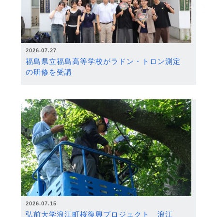
2026.07.27
福島県立福島高等学校がラドン・トロン測定
の研修を受講
2026.07.15
弘前大学浪江町桜復興プロジェクト 浪江