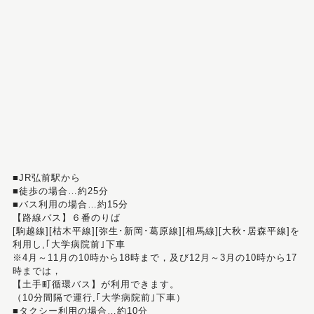
■JR弘前駅から
■徒歩の場合…約25分
■バス利用の場合…約15分
【路線バス】６番のりば
[駒越線][枯木平線][弥生･新岡･葛原線][相馬線][大秋･居森平線]を
利用し,｢大学病院前｣下車
※4月～11月の10時から18時まで，及び12月～3月の10時から17
時までは，
【土手町循環バス】が利用できます。
（10分間隔で運行,｢大学病院前｣下車）
■タクシー利用の場合…約10分