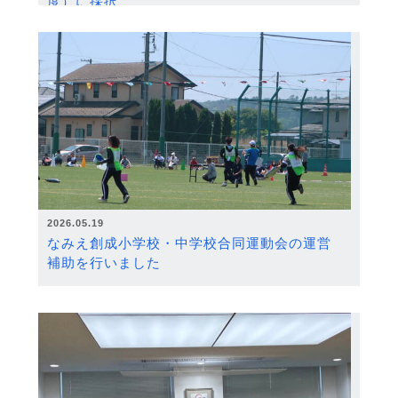
度）に採択
2026.05.19
なみえ創成小学校・中学校合同運動会の運営
補助を行いました