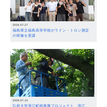
2026.07.27
福島県立福島高等学校がラドン・トロン測定
の研修を受講
2026.07.15
弘前大学浪江町桜復興プロジェクト 浪江