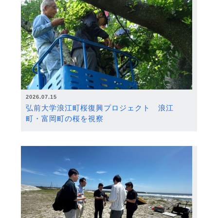
2026.07.15
弘前大学浪江町桜復興プロジェクト 浪江
町・富岡町の桜を視察