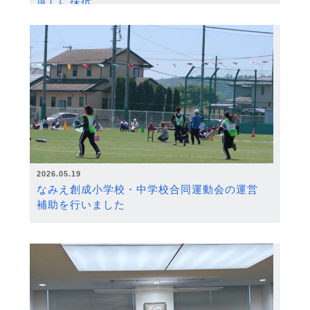
度）に採択
2026.05.19
なみえ創成小学校・中学校合同運動会の運営
補助を行いました