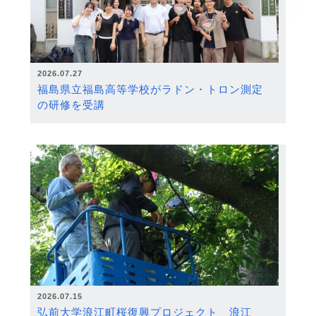
2026.07.27
福島県立福島高等学校がラドン・トロン測定
の研修を受講
2026.07.15
弘前大学浪江町桜復興プロジェクト 浪江