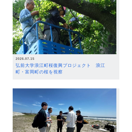
2026.07.15
弘前大学浪江町桜復興プロジェクト 浪江
町・富岡町の桜を視察