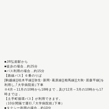
■JR弘前駅から
■徒歩の場合…約25分
■バス利用の場合…約15分
【路線バス】６番のりば
[駒越線][枯木平線][弥生･新岡･葛原線][相馬線][大秋･居森平線]を
利用し,｢大学病院前｣下車
※4月～11月の10時から18時まで，及び12月～3月の10時から17
時までは，
【土手町循環バス】が利用できます。
（10分間隔で運行,｢大学病院前｣下車）
■タクシー利用の場合…約10分