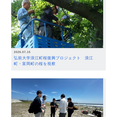
2026.07.15
弘前大学浪江町桜復興プロジェクト 浪江
町・富岡町の桜を視察