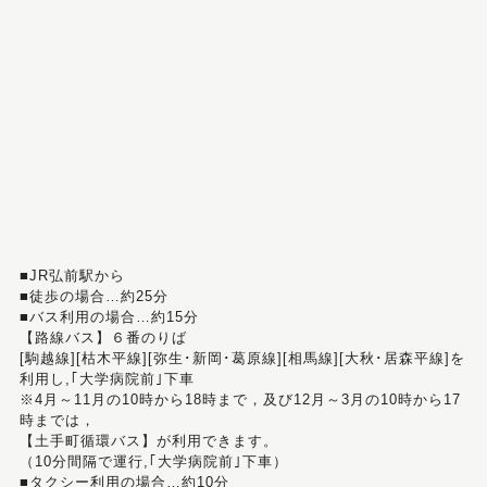
■JR弘前駅から
■徒歩の場合…約25分
■バス利用の場合…約15分
【路線バス】６番のりば
[駒越線][枯木平線][弥生･新岡･葛原線][相馬線][大秋･居森平線]を
利用し,｢大学病院前｣下車
※4月～11月の10時から18時まで，及び12月～3月の10時から17
時までは，
【土手町循環バス】が利用できます。
（10分間隔で運行,｢大学病院前｣下車）
■タクシー利用の場合…約10分