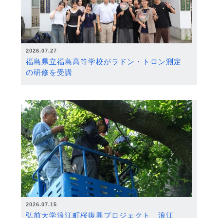
2026.07.27
福島県立福島高等学校がラドン・トロン測定
の研修を受講
2026.07.15
弘前大学浪江町桜復興プロジェクト 浪江