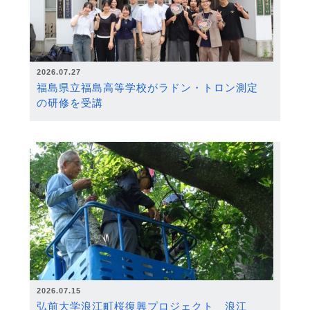
2026.07.27
福島県立福島高等学校がラドン・トロン測定
の研修を受講
2026.07.15
弘前大学浪江町桜復興プロジェクト 浪江