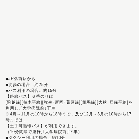
■JR弘前駅から
■徒歩の場合…約25分
■バス利用の場合…約15分
【路線バス】６番のりば
[駒越線][枯木平線][弥生･新岡･葛原線][相馬線][大秋･居森平線]を
利用し,｢大学病院前｣下車
※4月～11月の10時から18時まで，及び12月～3月の10時から17
時までは，
【土手町循環バス】が利用できます。
（10分間隔で運行,｢大学病院前｣下車）
■タクシー利用の場合…約10分