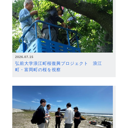
2026.07.15
弘前大学浪江町桜復興プロジェクト 浪江
町・富岡町の桜を視察