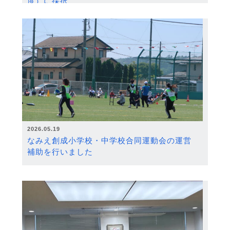
度）に採択
2026.05.19
なみえ創成小学校・中学校合同運動会の運営
補助を行いました