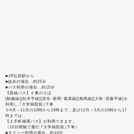
■JR弘前駅から
■徒歩の場合…約25分
■バス利用の場合…約15分
【路線バス】６番のりば
[駒越線][枯木平線][弥生･新岡･葛原線][相馬線][大秋･居森平線]を
利用し,｢大学病院前｣下車
※4月～11月の10時から18時まで，及び12月～3月の10時から17
時までは，
【土手町循環バス】が利用できます。
（10分間隔で運行,｢大学病院前｣下車）
■タクシー利用の場合…約10分