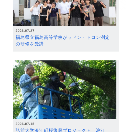
2026.07.27
福島県立福島高等学校がラドン・トロン測定
の研修を受講
2026.07.15
弘前大学浪江町桜復興プロジェクト 浪江