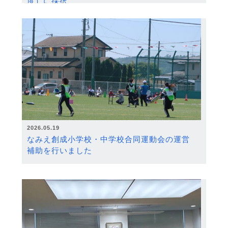
度）に採択
2026.05.19
なみえ創成小学校・中学校合同運動会の運営
補助を行いました