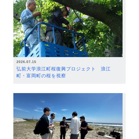
2026.07.15
弘前大学浪江町桜復興プロジェクト 浪江
町・富岡町の桜を視察