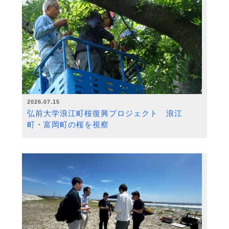
2026.07.15
弘前大学浪江町桜復興プロジェクト 浪江
町・富岡町の桜を視察