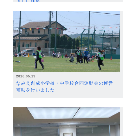
度）に採択
2026.05.19
なみえ創成小学校・中学校合同運動会の運営
補助を行いました