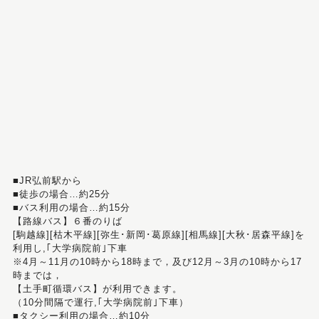
■JR弘前駅から
■徒歩の場合…約25分
■バス利用の場合…約15分
【路線バス】６番のりば
[駒越線][枯木平線][弥生･新岡･葛原線][相馬線][大秋･居森平線]を
利用し,｢大学病院前｣下車
※4月～11月の10時から18時まで，及び12月～3月の10時から17
時までは，
【土手町循環バス】が利用できます。
（10分間隔で運行,｢大学病院前｣下車）
■タクシー利用の場合…約10分