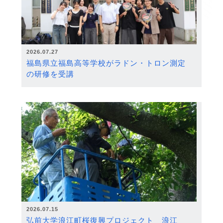
2026.07.27
福島県立福島高等学校がラドン・トロン測定
の研修を受講
2026.07.15
弘前大学浪江町桜復興プロジェクト 浪江