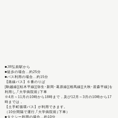
■JR弘前駅から
■徒歩の場合…約25分
■バス利用の場合…約15分
【路線バス】６番のりば
[駒越線][枯木平線][弥生･新岡･葛原線][相馬線][大秋･居森平線]を
利用し,｢大学病院前｣下車
※4月～11月の10時から18時まで，及び12月～3月の10時から17
時までは，
【土手町循環バス】が利用できます。
（10分間隔で運行,｢大学病院前｣下車）
■タクシー利用の場合…約10分