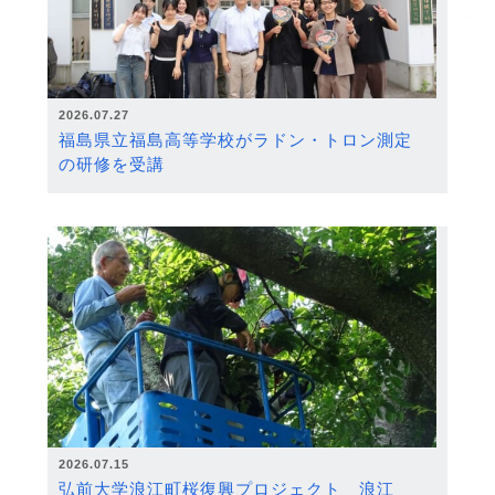
2026.07.27
福島県立福島高等学校がラドン・トロン測定
の研修を受講
2026.07.15
弘前大学浪江町桜復興プロジェクト 浪江