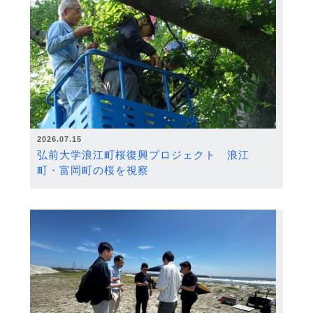
2026.07.15
弘前大学浪江町桜復興プロジェクト 浪江
町・富岡町の桜を視察