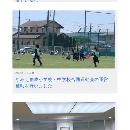
度）に採択
2026.05.19
なみえ創成小学校・中学校合同運動会の運営
補助を行いました