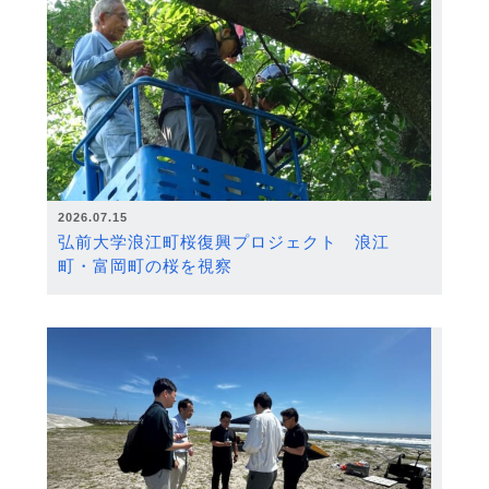
2026.07.15
弘前大学浪江町桜復興プロジェクト 浪江
町・富岡町の桜を視察