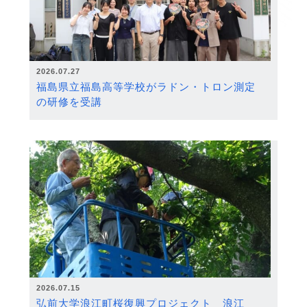
2026.07.27
福島県立福島高等学校がラドン・トロン測定
の研修を受講
2026.07.15
弘前大学浪江町桜復興プロジェクト 浪江