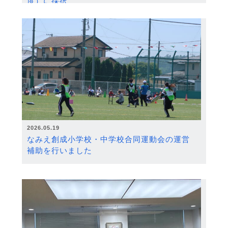
度）に採択
2026.05.19
なみえ創成小学校・中学校合同運動会の運営
補助を行いました