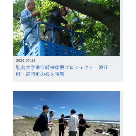
2026.07.15
弘前大学浪江町桜復興プロジェクト 浪江
町・富岡町の桜を視察