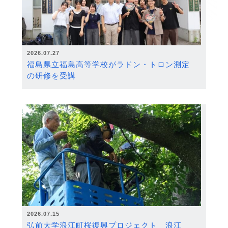
2026.07.27
福島県立福島高等学校がラドン・トロン測定
の研修を受講
2026.07.15
弘前大学浪江町桜復興プロジェクト 浪江