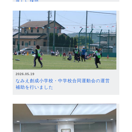
度）に採択
2026.05.19
なみえ創成小学校・中学校合同運動会の運営
補助を行いました