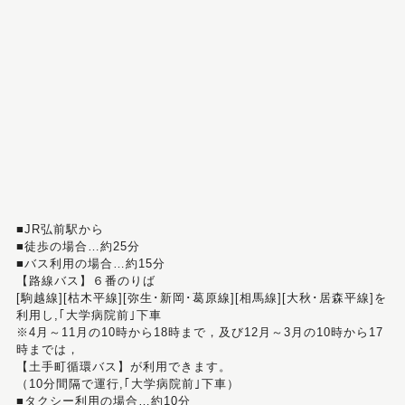
■JR弘前駅から
■徒歩の場合…約25分
■バス利用の場合…約15分
【路線バス】６番のりば
[駒越線][枯木平線][弥生･新岡･葛原線][相馬線][大秋･居森平線]を
利用し,｢大学病院前｣下車
※4月～11月の10時から18時まで，及び12月～3月の10時から17
時までは，
【土手町循環バス】が利用できます。
（10分間隔で運行,｢大学病院前｣下車）
■タクシー利用の場合…約10分