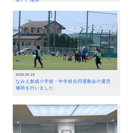
度）に採択
2026.05.19
なみえ創成小学校・中学校合同運動会の運営
補助を行いました