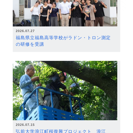
2026.07.27
福島県立福島高等学校がラドン・トロン測定
の研修を受講
2026.07.15
弘前大学浪江町桜復興プロジェクト 浪江