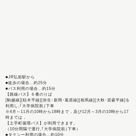
■JR弘前駅から
■徒歩の場合…約25分
■バス利用の場合…約15分
【路線バス】６番のりば
[駒越線][枯木平線][弥生･新岡･葛原線][相馬線][大秋･居森平線]を
利用し,｢大学病院前｣下車
※4月～11月の10時から18時まで，及び12月～3月の10時から17
時までは，
【土手町循環バス】が利用できます。
（10分間隔で運行,｢大学病院前｣下車）
■タクシー利用の場合…約10分