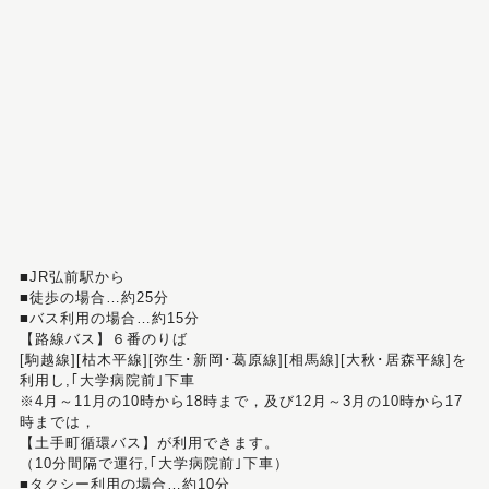
■JR弘前駅から
■徒歩の場合…約25分
■バス利用の場合…約15分
【路線バス】６番のりば
[駒越線][枯木平線][弥生･新岡･葛原線][相馬線][大秋･居森平線]を
利用し,｢大学病院前｣下車
※4月～11月の10時から18時まで，及び12月～3月の10時から17
時までは，
【土手町循環バス】が利用できます。
（10分間隔で運行,｢大学病院前｣下車）
■タクシー利用の場合…約10分