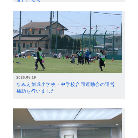
度）に採択
2026.05.19
なみえ創成小学校・中学校合同運動会の運営
補助を行いました