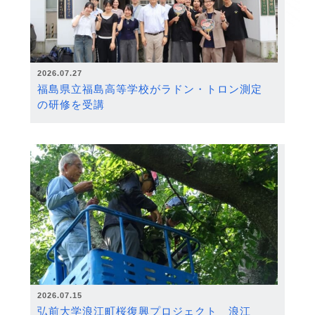
2026.07.27
福島県立福島高等学校がラドン・トロン測定
の研修を受講
2026.07.15
弘前大学浪江町桜復興プロジェクト 浪江