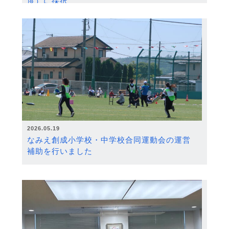
度）に採択
2026.05.19
なみえ創成小学校・中学校合同運動会の運営
補助を行いました