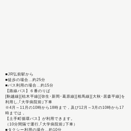
■JR弘前駅から
■徒歩の場合…約25分
■バス利用の場合…約15分
【路線バス】６番のりば
[駒越線][枯木平線][弥生･新岡･葛原線][相馬線][大秋･居森平線]を
利用し,｢大学病院前｣下車
※4月～11月の10時から18時まで，及び12月～3月の10時から17
時までは，
【土手町循環バス】が利用できます。
（10分間隔で運行,｢大学病院前｣下車）
■タクシー利用の場合…約10分