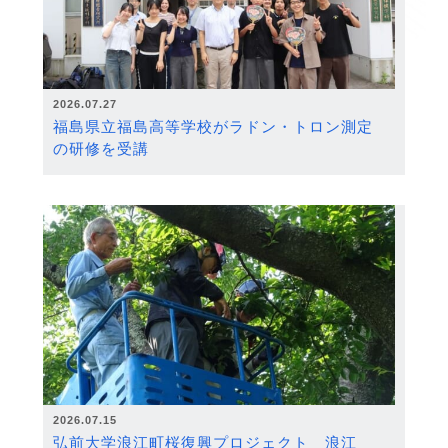
2026.07.27
福島県立福島高等学校がラドン・トロン測定
の研修を受講
2026.07.15
弘前大学浪江町桜復興プロジェクト 浪江