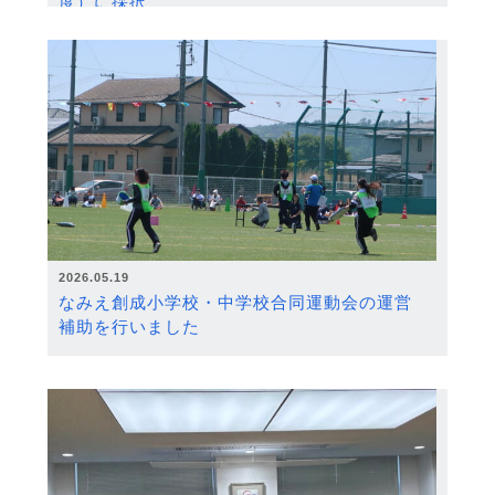
度）に採択
2026.05.19
なみえ創成小学校・中学校合同運動会の運営
補助を行いました