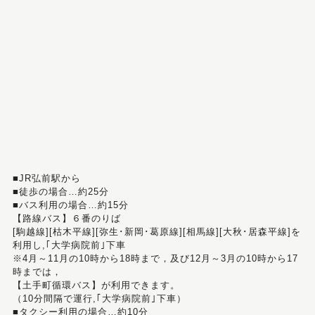
■JR弘前駅から
■徒歩の場合…約25分
■バス利用の場合…約15分
【路線バス】６番のりば
[駒越線][枯木平線][弥生･新岡･葛原線][相馬線][大秋･居森平線]を
利用し,｢大学病院前｣下車
※4月～11月の10時から18時まで，及び12月～3月の10時から17
時までは，
【土手町循環バス】が利用できます。
（10分間隔で運行,｢大学病院前｣下車）
■タクシー利用の場合…約10分