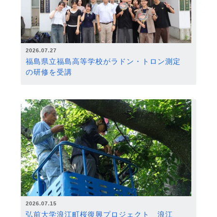
2026.07.27
福島県立福島高等学校がラドン・トロン測定
の研修を受講
2026.07.15
弘前大学浪江町桜復興プロジェクト 浪江