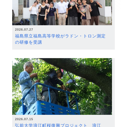
2026.07.27
福島県立福島高等学校がラドン・トロン測定
の研修を受講
2026.07.15
弘前大学浪江町桜復興プロジェクト 浪江