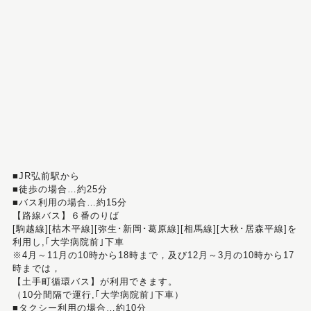
■JR弘前駅から
■徒歩の場合…約25分
■バス利用の場合…約15分
【路線バス】６番のりば
[駒越線][枯木平線][弥生･新岡･葛原線][相馬線][大秋･居森平線]を
利用し,｢大学病院前｣下車
※4月～11月の10時から18時まで，及び12月～3月の10時から17
時までは，
【土手町循環バス】が利用できます。
（10分間隔で運行,｢大学病院前｣下車）
■タクシー利用の場合…約10分