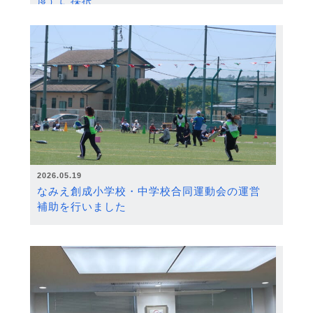
度）に採択
2026.05.19
なみえ創成小学校・中学校合同運動会の運営
補助を行いました