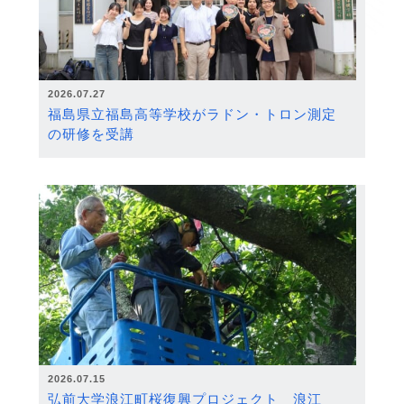
2026.07.27
福島県立福島高等学校がラドン・トロン測定
の研修を受講
2026.07.15
弘前大学浪江町桜復興プロジェクト 浪江