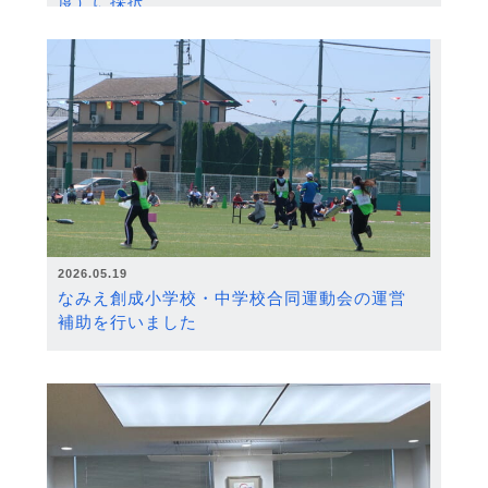
度）に採択
2026.05.19
なみえ創成小学校・中学校合同運動会の運営
補助を行いました