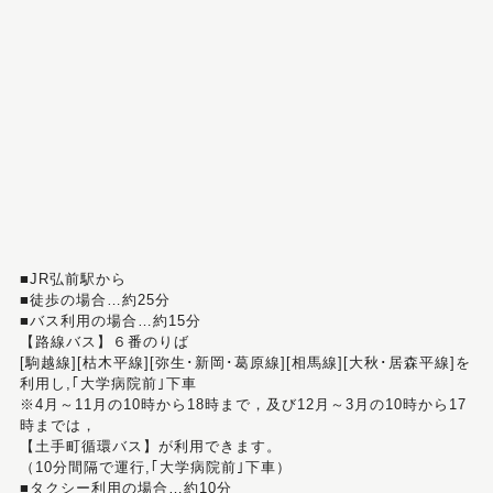
■JR弘前駅から
■徒歩の場合…約25分
■バス利用の場合…約15分
【路線バス】６番のりば
[駒越線][枯木平線][弥生･新岡･葛原線][相馬線][大秋･居森平線]を
利用し,｢大学病院前｣下車
※4月～11月の10時から18時まで，及び12月～3月の10時から17
時までは，
【土手町循環バス】が利用できます。
（10分間隔で運行,｢大学病院前｣下車）
■タクシー利用の場合…約10分