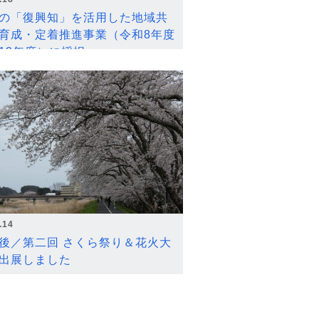
の「復興知」を活用した地域共
育成・定着推進事業（令和8年度
12年度）に採択
.14
後／第二回 さくら祭り＆花火大
出展しました