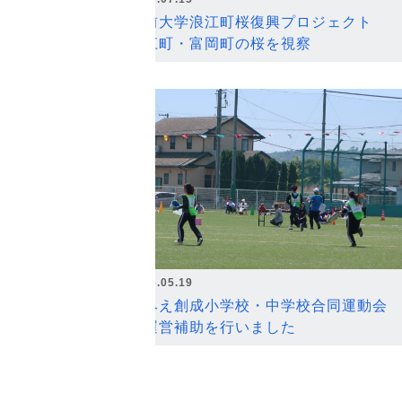
弘前大学浪江町桜復興プロジェクト
浪江町・富岡町の桜を視察
2026.05.19
なみえ創成小学校・中学校合同運動会
の運営補助を行いました