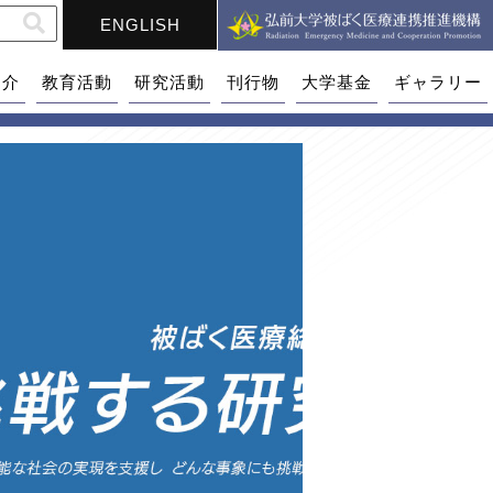
ENGLISH
紹介
教育活動
研究活動
刊行物
大学基金
ギャラリー