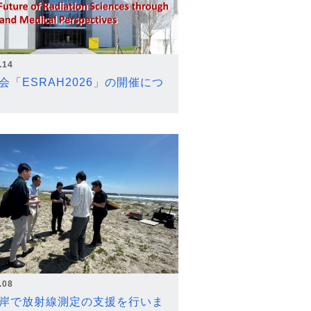
.14
会「ESRAH2026」の開催につ
.08
岸で放射線測定の支援を行いま