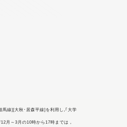
[相馬線][大秋･居森平線]を利用し,｢大学
び12月～3月の10時から17時までは，