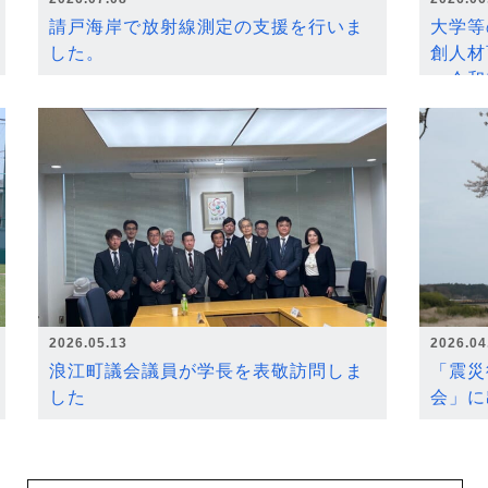
請戸海岸で放射線測定の支援を行いま
大学等
した。
創人材
～令和
2026.05.13
2026.04
浪江町議会議員が学長を表敬訪問しま
「震災
した
会」に