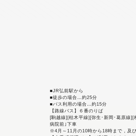
■JR弘前駅から
■徒歩の場合…約25分
■バス利用の場合…約15分
【路線バス】６番のりば
[駒越線][枯木平線][弥生･新岡･葛原線]
病院前｣下車
※4月～11月の10時から18時まで，及