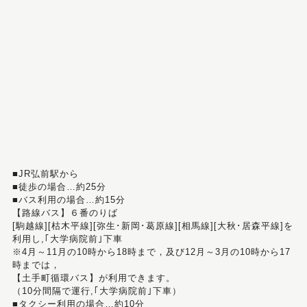
■JR弘前駅から
■徒歩の場合…約25分
■バス利用の場合…約15分
【路線バス】６番のりば
[駒越線][枯木平線][弥生･新岡･葛原線][相馬線][大秋･居森平線]を
利用し,｢大学病院前｣下車
※4月～11月の10時から18時まで，及び12月～3月の10時から17
時までは，
【土手町循環バス】が利用できます。
（10分間隔で運行,｢大学病院前｣下車）
■タクシー利用の場合…約10分