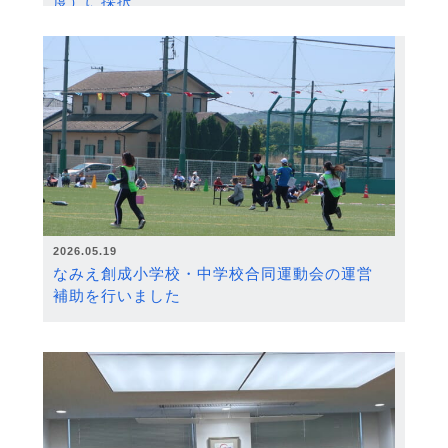
度）に採択
2026.05.19
なみえ創成小学校・中学校合同運動会の運営
補助を行いました