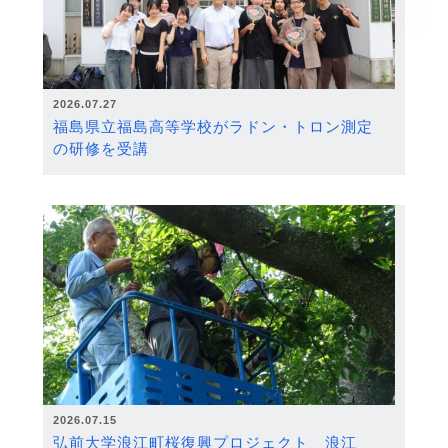
2026.07.27
福島県立福島高等学校がラドン・トロン測定
の研修を受講
2026.07.15
弘前大学浪江町桜復興プロジェクト 浪江