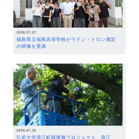
2026.07.27
福島県立福島高等学校がラドン・トロン測定
の研修を受講
2026.07.15
弘前大学浪江町桜復興プロジェクト 浪江