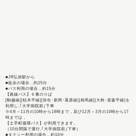
■JR弘前駅から
■徒歩の場合…約25分
■バス利用の場合…約15分
【路線バス】６番のりば
[駒越線][枯木平線][弥生･新岡･葛原線][相馬線][大秋･居森平線]を
利用し,｢大学病院前｣下車
※4月～11月の10時から18時まで，及び12月～3月の10時から17
時までは，
【土手町循環バス】が利用できます。
（10分間隔で運行,｢大学病院前｣下車）
■タクシー利用の場合…約10分