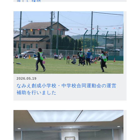
度）に採択
2026.05.19
なみえ創成小学校・中学校合同運動会の運営
補助を行いました