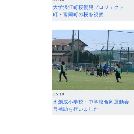
弘前大学浪江町桜復興プロジェクト
浪江町・富岡町の桜を視察
2026.05.19
なみえ創成小学校・中学校合同運動会
の運営補助を行いました