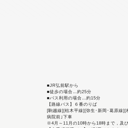
■JR弘前駅から
■徒歩の場合…約25分
■バス利用の場合…約15分
【路線バス】６番のりば
[駒越線][枯木平線][弥生･新岡･葛原線]
病院前｣下車
※4月～11月の10時から18時まで，及