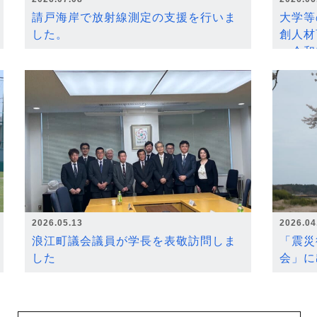
請戸海岸で放射線測定の支援を行いま
大学等
した。
創人材
～令和
2026.05.13
2026.04
浪江町議会議員が学長を表敬訪問しま
「震災
した
会」に