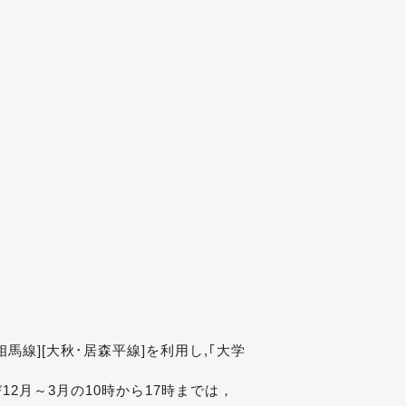
[相馬線][大秋･居森平線]を利用し,｢大学
び12月～3月の10時から17時までは，