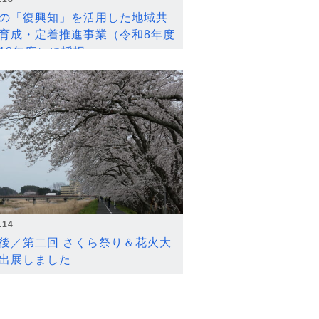
の「復興知」を活用した地域共
育成・定着推進事業（令和8年度
12年度）に採択
.14
後／第二回 さくら祭り＆花火大
出展しました