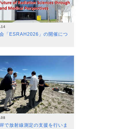
.14
会「ESRAH2026」の開催につ
.08
岸で放射線測定の支援を行いま