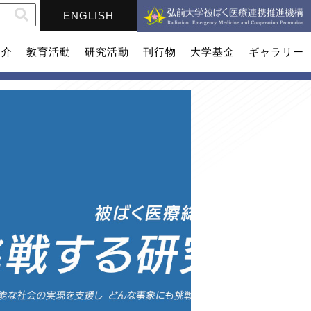
ENGLISH
紹介
教育活動
研究活動
刊行物
大学基金
ギャラリー