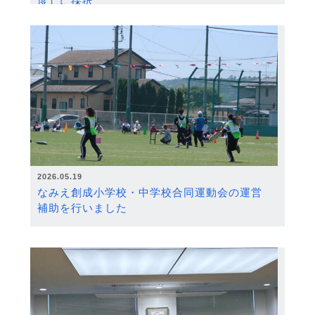
度）に採択
2026.05.19
なみえ創成小学校・中学校合同運動会の運営
補助を行いました