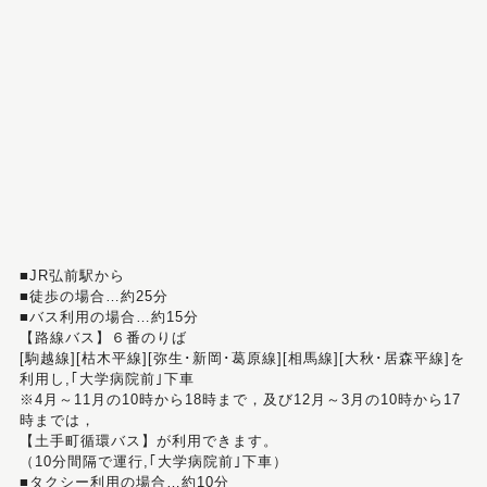
■JR弘前駅から
■徒歩の場合…約25分
■バス利用の場合…約15分
【路線バス】６番のりば
[駒越線][枯木平線][弥生･新岡･葛原線][相馬線][大秋･居森平線]を
利用し,｢大学病院前｣下車
※4月～11月の10時から18時まで，及び12月～3月の10時から17
時までは，
【土手町循環バス】が利用できます。
（10分間隔で運行,｢大学病院前｣下車）
■タクシー利用の場合…約10分