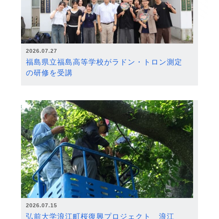
2026.07.27
福島県立福島高等学校がラドン・トロン測定
の研修を受講
2026.07.15
弘前大学浪江町桜復興プロジェクト 浪江