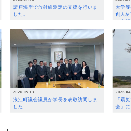
請戸海岸で放射線測定の支援を行いま
大学等
した。
創人材
～令和
2026.05.13
2026.04
浪江町議会議員が学長を表敬訪問しま
「震災
した
会」に