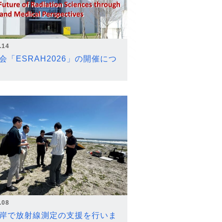
.14
会「ESRAH2026」の開催につ
.08
岸で放射線測定の支援を行いま