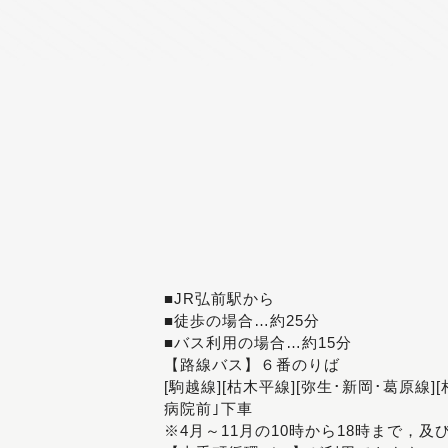
■JR弘前駅から
■徒歩の場合…約25分
■バス利用の場合…約15分
【路線バス】６番のりば
[駒越線][枯木平線][弥生･新岡･葛原線]
病院前｣下車
※4月～11月の10時から18時まで，及