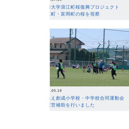
弘前大学浪江町桜復興プロジェクト
浪江町・富岡町の桜を視察
2026.05.19
なみえ創成小学校・中学校合同運動会
の運営補助を行いました