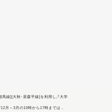
[相馬線][大秋･居森平線]を利用し,｢大学
び12月～3月の10時から17時までは，