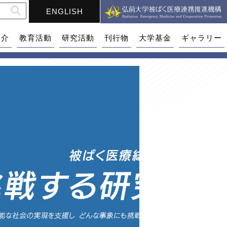
ENGLISH
紹介
教育活動
研究活動
刊行物
大学基金
ギャラリー