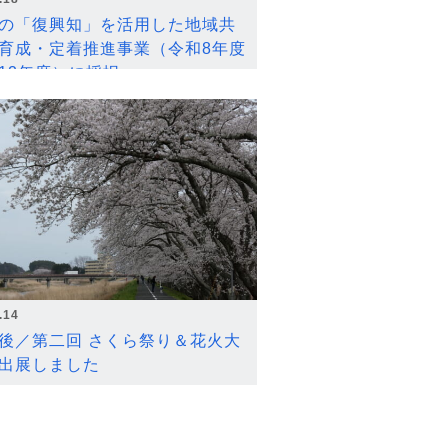
の「復興知」を活用した地域共
育成・定着推進事業（令和8年度
12年度）に採択
.14
後／第二回 さくら祭り＆花火大
出展しました