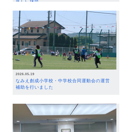
度）に採択
2026.05.19
なみえ創成小学校・中学校合同運動会の運営
補助を行いました