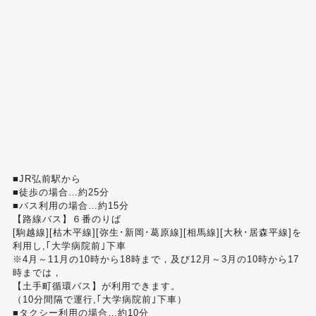
■JR弘前駅から
■徒歩の場合…約25分
■バス利用の場合…約15分
【路線バス】６番のりば
[駒越線][枯木平線][弥生･新岡･葛原線][相馬線][大秋･居森平線]を
利用し,｢大学病院前｣下車
※4月～11月の10時から18時まで，及び12月～3月の10時から17
時までは，
【土手町循環バス】が利用できます。
（10分間隔で運行,｢大学病院前｣下車）
■タクシー利用の場合…約10分