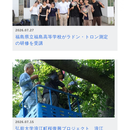
2026.07.27
福島県立福島高等学校がラドン・トロン測定
の研修を受講
2026.07.15
弘前大学浪江町桜復興プロジェクト 浪江