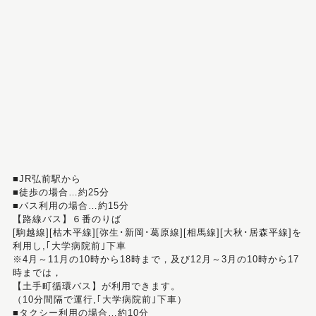
■JR弘前駅から
■徒歩の場合…約25分
■バス利用の場合…約15分
【路線バス】６番のりば
[駒越線][枯木平線][弥生･新岡･葛原線][相馬線][大秋･居森平線]を
利用し,｢大学病院前｣下車
※4月～11月の10時から18時まで，及び12月～3月の10時から17
時までは，
【土手町循環バス】が利用できます。
（10分間隔で運行,｢大学病院前｣下車）
■タクシー利用の場合…約10分