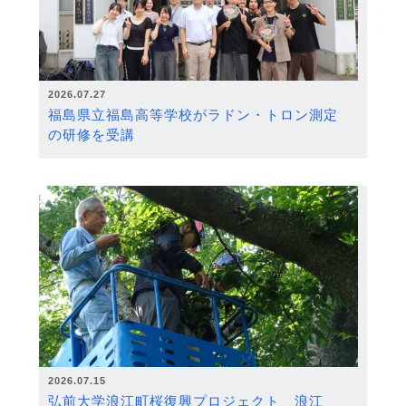
2026.07.27
福島県立福島高等学校がラドン・トロン測定
の研修を受講
2026.07.15
弘前大学浪江町桜復興プロジェクト 浪江