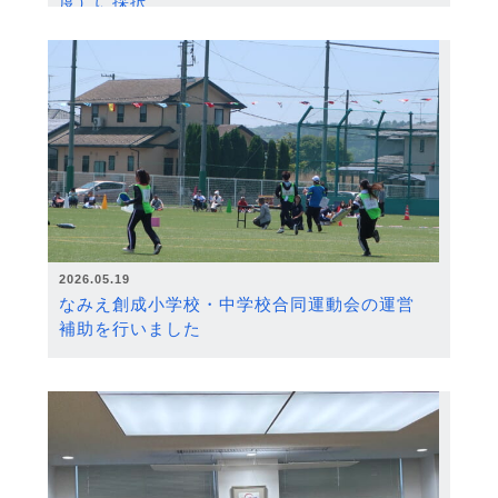
度）に採択
2026.05.19
なみえ創成小学校・中学校合同運動会の運営
補助を行いました